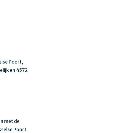
else Poort,
lijk en 4572
en met de
sselse Poort