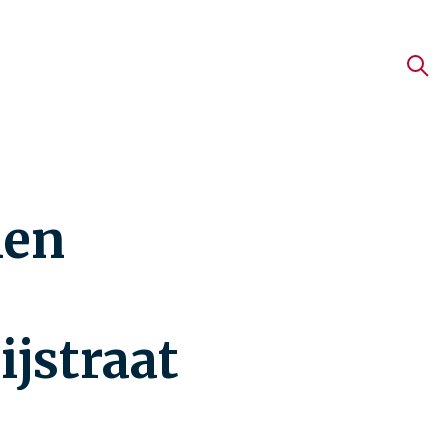
men
jstraat