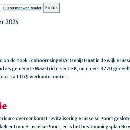
pad
Focus
Luister met webReader
r 2024
d op de hoek Eenhoornsingel/Artsenijstraat in de wijk Bruss
d als gemeente Maastricht sectie K, nummers 3720 gedeelte
oot circa 1.079 vierkante-meter.
ie
terieure overeenkomst revitalisering Brusselse Poort geslot
kelcentrum Brusselse Poort, en is het bestemmingsplan Bru