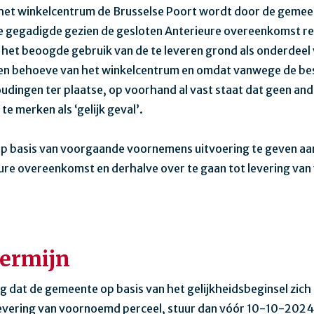
 het winkelcentrum de Brusselse Poort wordt door de geme
ze gegadigde gezien de gesloten Anterieure overeenkomst rev
 het beoogde gebruik van de te leveren grond als onderdeel
ten behoeve van het winkelcentrum en omdat vanwege de b
ingen ter plaatse, op voorhand al vast staat dat geen and
te merken als ‘gelijk geval’.
op basis van voorgaande voornemens uitvoering te geven aa
ure overeenkomst en derhalve over te gaan tot levering v
termijn
g dat de gemeente op basis van het gelijkheidsbeginsel zich 
evering van voornoemd perceel, stuur dan vóór 10-10-2024