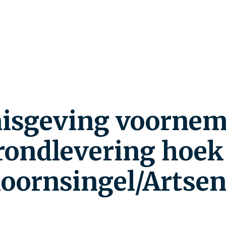
isgeving voorne
grondlevering hoek
oornsingel/Artseni