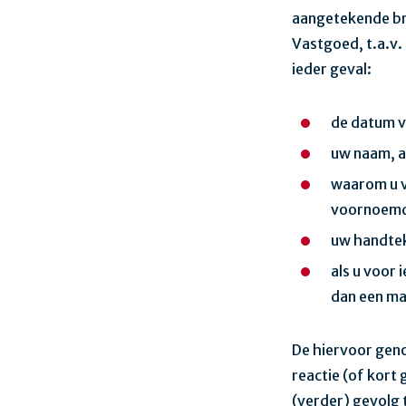
aangetekende br
Vastgoed, t.a.v.
ieder geval:
de datum v
uw naam, a
waarom u v
voornoemd
uw handte
als u voor 
dan een ma
De hiervoor genoe
reactie (of kort
(verder) gevolg 