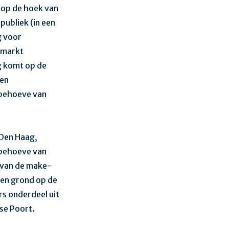
 op de hoek van
publiek (in een
g voor
rmarkt
ng komt op de
een
 behoeve van
Den Haag,
 behoeve van
 van de make-
ren grond op de
s onderdeel uit
lse Poort.