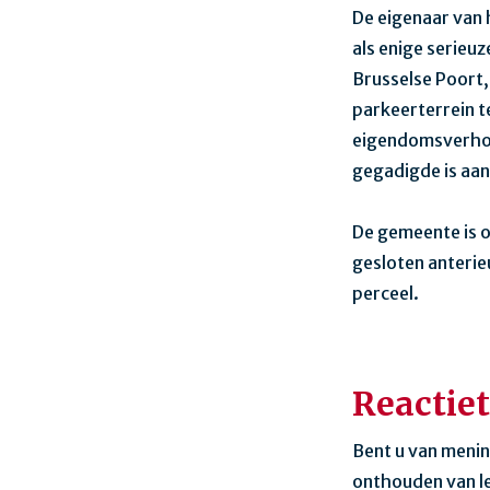
De eigenaar van
als enige serieu
Brusselse Poort,
parkeerterrein 
eigendomsverhoud
gegadigde is aan 
De gemeente is 
gesloten anterie
perceel.
Reactie
Bent u van menin
onthouden van l