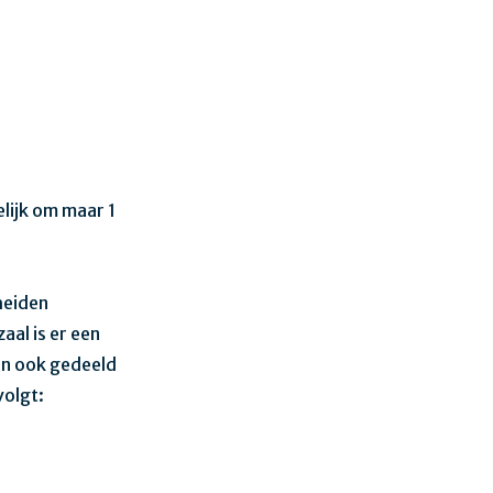
lijk om maar 1
heiden
aal is er een
en ook gedeeld
volgt: