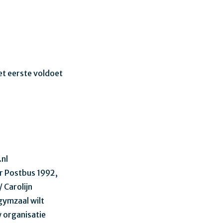
et eerste voldoet
.nl
ar Postbus 1992,
 Carolijn
gymzaal wilt
 organisatie