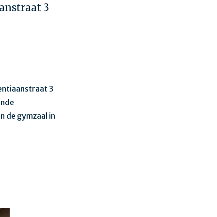
anstraat 3
entiaanstraat 3
ende
n de gymzaal in