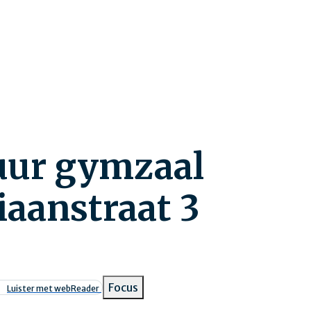
uur gymzaal
iaanstraat 3
pad
Focus
Luister met webReader