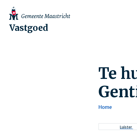
Vastgoed
Te h
Gent
Home
Kruimel
Luister