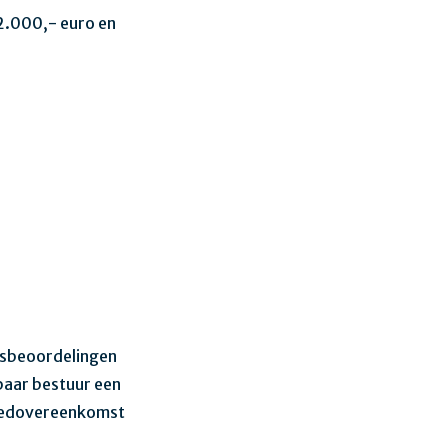
12.000,- euro en
tsbeoordelingen
baar bestuur een
goedovereenkomst