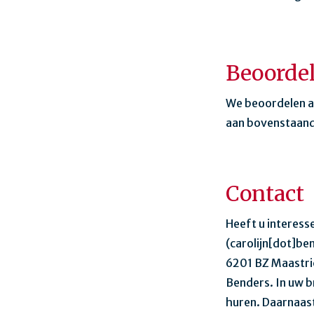
Beoorde
We beoordelen aa
aan bovenstaand
Contact
Heeft u interess
(carolijn[dot]be
6201 BZ Maastric
Benders. In uw b
huren. Daarnaast