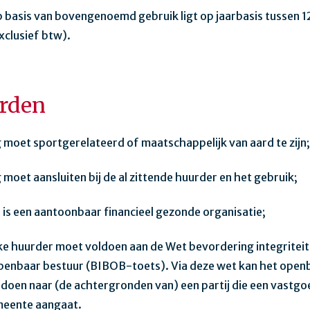
p basis van bovengenoemd gebruik ligt op jaarbasis tussen 
xclusief btw).
rden
g moet sportgerelateerd of maatschappelijk van aard te zijn;
g moet aansluiten bij de al zittende huurder en het gebruik;
 is een aantoonbaar financieel gezonde organisatie;
ke huurder moet voldoen aan de Wet bevordering integritei
penbaar bestuur (BIBOB-toets). Via deze wet kan het open
doen naar (de achtergronden van) een partij die een vast
meente aangaat.